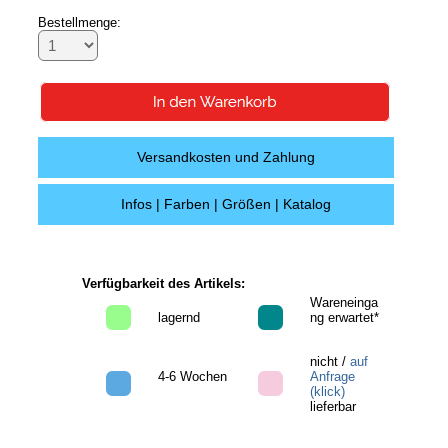
Bestellmenge:
Versandkosten und Zahlung
Infos | Farben | Größen | Katalog
Verfügbarkeit des Artikels:
Wareneinga
lagernd
ng erwartet*
nicht /
auf
4-6 Wochen
Anfrage
(klick)
lieferbar