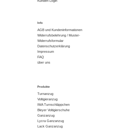
Kunden Login
Info
AGB und Kundeninformationen
Widerrufsbelehrung / Muster-
Widerrufsformular
Datenschutzerklärung
Impressum
FAQ
über uns
Produkte
Turnanzug
Voltigieranzug
IWA Turnschläppchen
Bleyer Voltigierschuhe
Ganzanzug
Lycra Ganzanzug
Lack Ganzanzug