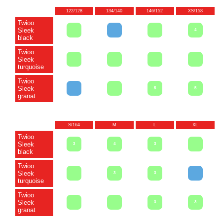
122/128
134/140
146/152
XS/158
Twioo
Sleek
4
black
Twioo
Sleek
turquoise
Twioo
Sleek
5
5
granat
S/164
M
L
XL
Twioo
Sleek
3
4
3
black
Twioo
Sleek
3
3
turquoise
Twioo
Sleek
3
3
granat