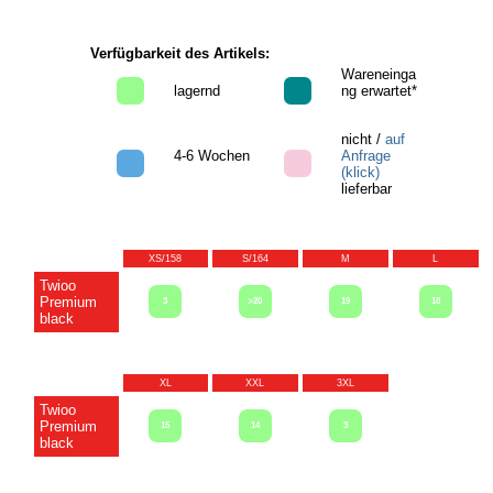
Verfügbarkeit des Artikels:
Wareneinga
lagernd
ng erwartet*
nicht /
auf
4-6 Wochen
Anfrage
(klick)
lieferbar
XS/158
S/164
M
L
Twioo
Premium
3
>20
19
18
black
XL
XXL
3XL
Twioo
Premium
15
14
3
black